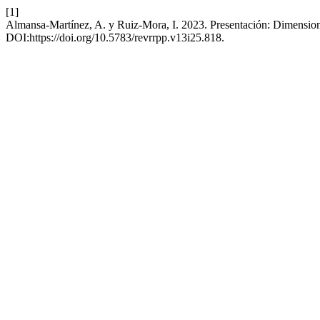
[1]
Almansa-Martínez, A. y Ruiz-Mora, I. 2023. Presentación: Dimension
DOI:https://doi.org/10.5783/revrrpp.v13i25.818.