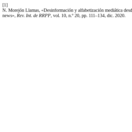
[1]
N. Morejón Llamas, «Desinformación y alfabetización mediática desde l
news»,
Rev. Int. de RRPP
, vol. 10, n.º 20, pp. 111–134, dic. 2020.