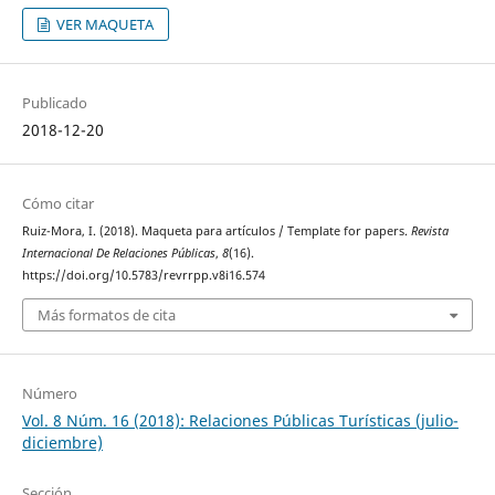
VER MAQUETA
Publicado
2018-12-20
Cómo citar
Ruiz-Mora, I. (2018). Maqueta para artículos / Template for papers.
Revista
Internacional De Relaciones Públicas
,
8
(16).
https://doi.org/10.5783/revrrpp.v8i16.574
Más formatos de cita
Número
Vol. 8 Núm. 16 (2018): Relaciones Públicas Turísticas (julio-
diciembre)
Sección