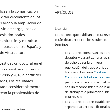
Sección
blicas y la comunicación
ARTÍCULOS
n gran crecimiento en los
el área y la ampliación de
Licencia
. Sin embargo, todavía
Los autores que publican en esta revi
esis doctorales
están de acuerdo con los siguientes
municación, y no existe
términos:
comparada entre España y
e vista cultural.
Los autores conservan los der
de autor y garantizan a la revis
derecho de ser la primera
nvestigación doctoral en el
publicación del trabajo al igual
n corporativa realizada en
licenciado bajo una
Creative
 2006 y 2016 a partir del
Commons Attribution License
dades. Los resultados
permite a otros compartir el tr
ntado considerablemente
con un reconocimiento de la a
del trabajo y la publicación inic
rrean la problemática de
esta revista.
ina.
Los autores pueden establecer
separado acuerdos adicionales
s, comunicación