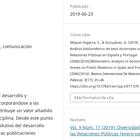
Publicado
2019-06-23
Cómo citar
Miquel-Segarra, S., & Gonçalves, G. (2019).
s, comunicación
Análisis bibliométrico de tesis doctorales 
Relaciones Públicas en España y Portugal
(2006/2016)/Bibliometric analysis of doctor
theses on Public Relations in Spain and Po
(2006/2016).
Revista Internacional De Relacio
Públicas
,
9
(17), 25–48.
https://doi.org/10.5783/revrrpp.v9i17.570
 desarrollo y
Más formatos de cita
ncorporándose a las
atribuye un valor añadido
ciplina. Desde este punto
Número
olutivo del desarrollo
Vol. 9 Núm. 17 (2019): Diversidad
uras publicaciones
las Relaciones Públicas (enero-ju