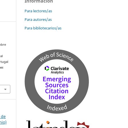
Información
Para lectores/as
Para autores/as
Para bibliotecarios/as
sobre
al
rtugal
nes
 de
nio)