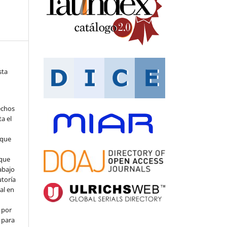
sta
echos
ta el
 que
que
abajo
utoría
ial en
 por
 para