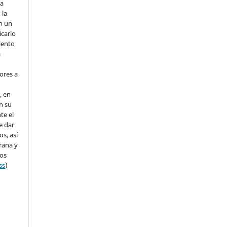
la
 la
en un
icarlo
iento
a
ores a
, en
en su
te el
e dar
s, así
rana y
dos
ss
)