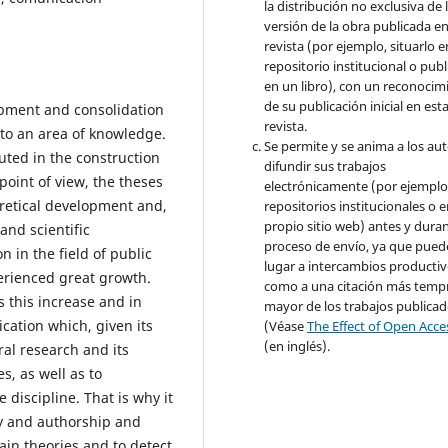
la distribución no exclusiva de 
versión de la obra publicada en
revista (por ejemplo, situarlo 
repositorio institucional o publ
en un libro), con un reconocim
de su publicación inicial en est
opment and consolidation
revista.
to an area of ​​knowledge.
Se permite y se anima a los aut
uted in the construction
difundir sus trabajos
 point of view, the theses
electrónicamente (por ejemplo
eoretical development and,
repositorios institucionales o 
propio sitio web) antes y duran
and scientific
proceso de envío, ya que pued
n in the field of public
lugar a intercambios productivo
erienced great growth.
como a una citación más temp
s this increase and in
mayor de los trabajos publica
ication which, given its
(Véase
The Effect of Open Acce
(en inglés).
ral research and its
s, as well as to
 discipline. That is why it
udy and authorship and
tain theories and to detect