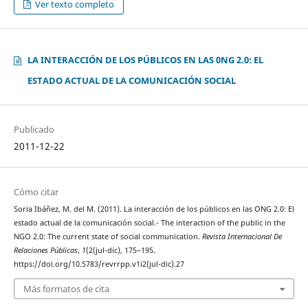
Ver texto completo
LA INTERACCIÓN DE LOS PÚBLICOS EN LAS 0NG 2.0: EL
ESTADO ACTUAL DE LA COMUNICACIÓN SOCIAL
Publicado
2011-12-22
Cómo citar
Soria Ibáñez, M. del M. (2011). La interacción de los públicos en las ONG 2.0: El
estado actual de la comunicación social.- The interaction of the public in the
NGO 2.0: The current state of social communication.
Revista Internacional De
Relaciones Públicas
,
1
(2(jul-dic), 175–195.
https://doi.org/10.5783/revrrpp.v1i2(jul-dic).27
Más formatos de cita