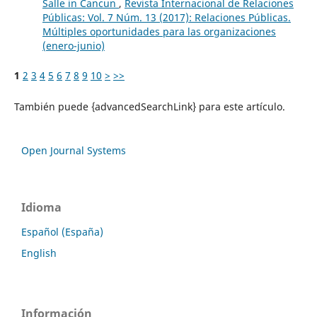
Salle in Cancun
,
Revista Internacional de Relaciones
Públicas: Vol. 7 Núm. 13 (2017): Relaciones Públicas.
Múltiples oportunidades para las organizaciones
(enero-junio)
1
2
3
4
5
6
7
8
9
10
>
>>
También puede {advancedSearchLink} para este artículo.
Open Journal Systems
Idioma
Español (España)
English
Información