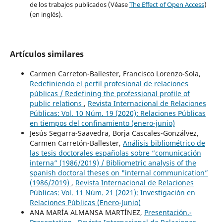
de los trabajos publicados (Véase
The Effect of Open Access
)
(en inglés).
Artículos similares
Carmen Carreton-Ballester, Francisco Lorenzo-Sola,
Redefiniendo el perfil profesional de relaciones
públicas / Redefining the professional profile of
public relations
,
Revista Internacional de Relaciones
Públicas: Vol. 10 Núm. 19 (2020): Relaciones Públicas
en tiempos del confinamiento (enero-junio)
Jesús Segarra-Saavedra, Borja Cascales-Gonzálvez,
Carmen Carretón-Ballester,
Análisis bibliométrico de
las tesis doctorales españolas sobre “comunicación
interna” (1986/2019) / Bibliometric analysis of the
spanish doctoral theses on "internal communication”
(1986/2019)
,
Revista Internacional de Relaciones
Públicas: Vol. 11 Núm. 21 (2021): Investigación en
Relaciones Públicas (Enero-Junio)
ANA MARÍA ALMANSA MARTÍNEZ,
Presentación.-