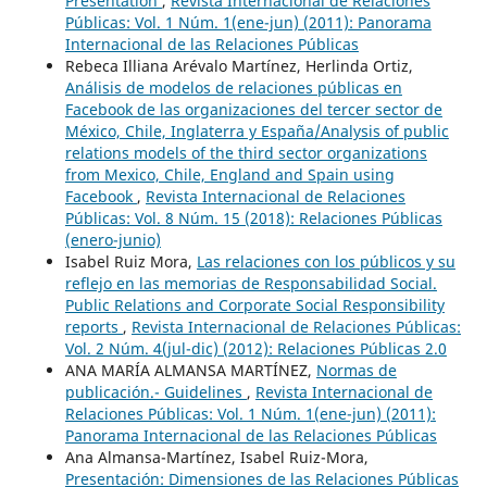
Presentation
,
Revista Internacional de Relaciones
Públicas: Vol. 1 Núm. 1(ene-jun) (2011): Panorama
Internacional de las Relaciones Públicas
Rebeca Illiana Arévalo Martínez, Herlinda Ortiz,
Análisis de modelos de relaciones públicas en
Facebook de las organizaciones del tercer sector de
México, Chile, Inglaterra y España/Analysis of public
relations models of the third sector organizations
from Mexico, Chile, England and Spain using
Facebook
,
Revista Internacional de Relaciones
Públicas: Vol. 8 Núm. 15 (2018): Relaciones Públicas
(enero-junio)
Isabel Ruiz Mora,
Las relaciones con los públicos y su
reflejo en las memorias de Responsabilidad Social.
Public Relations and Corporate Social Responsibility
reports
,
Revista Internacional de Relaciones Públicas:
Vol. 2 Núm. 4(jul-dic) (2012): Relaciones Públicas 2.0
ANA MARÍA ALMANSA MARTÍNEZ,
Normas de
publicación.- Guidelines
,
Revista Internacional de
Relaciones Públicas: Vol. 1 Núm. 1(ene-jun) (2011):
Panorama Internacional de las Relaciones Públicas
Ana Almansa-Martínez, Isabel Ruiz-Mora,
Presentación: Dimensiones de las Relaciones Públicas