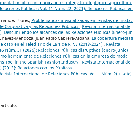
ementation of a communication strategy to adopt good agricultural
Relaciones Públicas: Vol. 11 Núm. 22 (2021): Relaciones Públicas en
ernández Flores,
Problemáticas invisibilizadas en revistas de moda:
 Corporativa y las Relaciones Públicas
,
Revista Internacional de
): Descubriendo los alcances de las Relaciones Públicas (Enero-Jun
s Chávez-Mendoza, Juan Pablo Cabrera-Aldana,
La cobertura mediát
de caso en el Telediario de La 1 de RTVE (2013-2024)
,
Revista
 16 Núm. 31 (2026): Relaciones Públicas disruptivas (enero-junio)
mo herramienta de Relaciones Públicas en la empresa de moda
ns Tool in the Spanish Fashion Industry
,
Revista Internacional de
) (2013): Relaciones con los Públicos
Revista Internacional de Relaciones Públicas: Vol. 1 Núm. 2(jul-dic)
artículo.