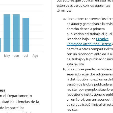
Los autores que publican en esta revi
están de acuerdo con los siguientes
términos:
Los autores conservan los der
de autor y garantizan a la revis
derecho de ser la primera
publicación del trabajo al igual
licenciado bajo una
Creative
Commons Attribution License
permite a otros compartir el tr
con un reconocimiento de la a
del trabajo y la publicación inic
esta revista.
Los autores pueden establecer
separado acuerdos adicionales
la distribución no exclusiva de 
versión de la obra publicada en
revista (por ejemplo, situarlo 
aga
repositorio institucional o publ
en el Departamento
en un libro), con un reconocim
ultad de Ciencias de la
de su publicación inicial en est
de imparte las
revista.