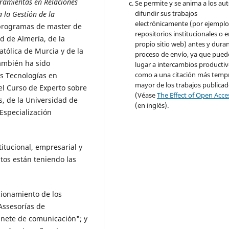
rramientas en Relaciones
Se permite y se anima a los aut
difundir sus trabajos
 la Gestión de la
electrónicamente (por ejemplo
 programas de master de
repositorios institucionales o 
d de Almería, de la
propio sitio web) antes y duran
tólica de Murcia y de la
proceso de envío, ya que pued
ambién ha sido
lugar a intercambios productivo
como a una citación más temp
s Tecnologías en
mayor de los trabajos publica
l Curso de Experto sobre
(Véase
The Effect of Open Acce
, de la Universidad de
(en inglés).
Especialización
titucional, empresarial y
tos están teniendo las
ncionamiento de los
Assesorías de
inete de comunicación"; y