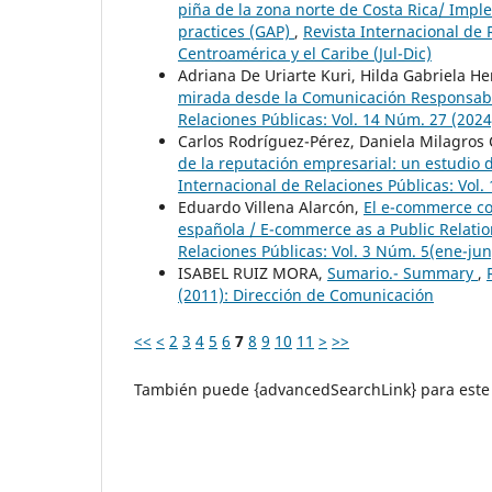
piña de la zona norte de Costa Rica/ Impl
practices (GAP)
,
Revista Internacional de 
Centroamérica y el Caribe (Jul-Dic)
Adriana De Uriarte Kuri, Hilda Gabriela H
mirada desde la Comunicación Responsable
Relaciones Públicas: Vol. 14 Núm. 27 (2024
Carlos Rodríguez-Pérez, Daniela Milagro
de la reputación empresarial: un estudio 
Internacional de Relaciones Públicas: Vol.
Eduardo Villena Alarcón,
El e-commerce co
española / E-commerce as a Public Relatio
Relaciones Públicas: Vol. 3 Núm. 5(ene-jun
ISABEL RUIZ MORA,
Sumario.- Summary
,
(2011): Dirección de Comunicación
<<
<
2
3
4
5
6
7
8
9
10
11
>
>>
También puede {advancedSearchLink} para este 