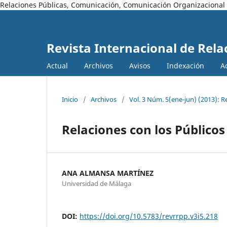
Relaciones Públicas, Comunicación, Comunicación Organizacional
Revista Internacional de Rela
Actual
Archivos
Avisos
Indexación
A
Inicio
/
Archivos
/
Vol. 3 Núm. 5(ene-jun) (2013): R
Relaciones con los Públicos 
ANA ALMANSA MARTÍNEZ
Universidad de Málaga
DOI:
https://doi.org/10.5783/revrrpp.v3i5.218