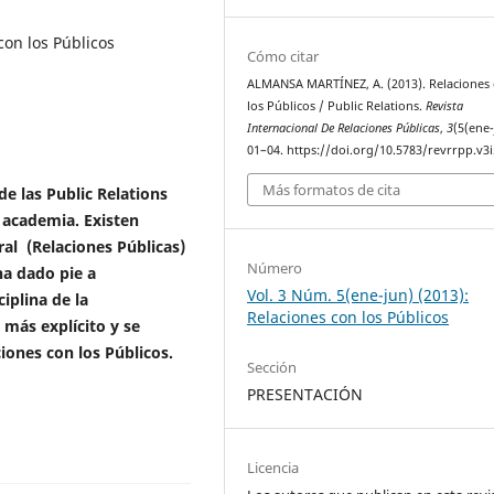
con los Públicos
Cómo citar
ALMANSA MARTÍNEZ, A. (2013). Relaciones
los Públicos / Public Relations.
Revista
Internacional De Relaciones Públicas
,
3
(5(ene-
01–04. https://doi.org/10.5783/revrrpp.v3i
Más formatos de cita
de las Public Relations
a academia. Existen
ral (Relaciones Públicas)
Número
ha dado pie a
Vol. 3 Núm. 5(ene-jun) (2013):
iplina de la
Relaciones con los Públicos
más explícito y se
iones con los Públicos.
Sección
PRESENTACIÓN
Licencia