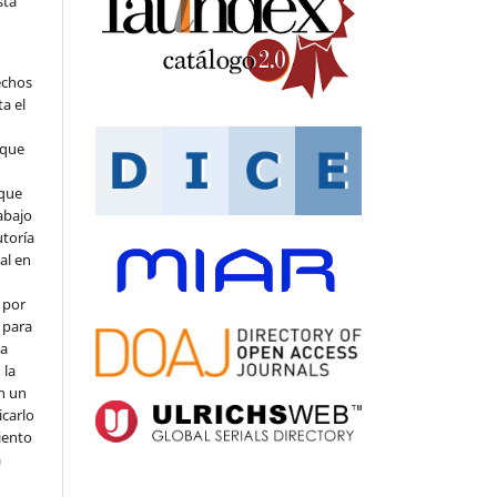
sta
echos
ta el
 que
que
abajo
utoría
ial en
 por
 para
la
 la
en un
icarlo
iento
a