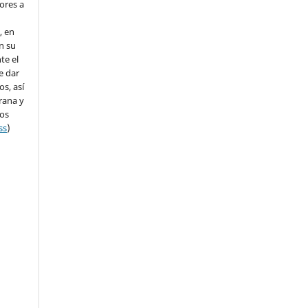
ores a
, en
en su
te el
e dar
s, así
rana y
dos
ss
)