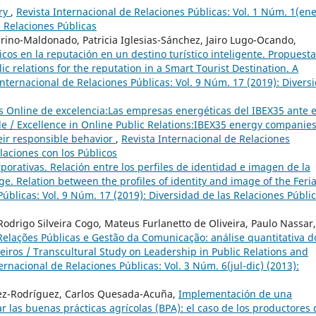
ry
,
Revista Internacional de Relaciones Públicas: Vol. 1 Núm. 1(ene
s Relaciones Públicas
rino-Maldonado, Patricia Iglesias-Sánchez, Jairo Lugo-Ocando,
icos en la reputación en un destino turístico inteligente. Propuest
c relations for the reputation in a Smart Tourist Destination. A
Internacional de Relaciones Públicas: Vol. 9 Núm. 17 (2019): Divers
s Online de excelencia:Las empresas energéticas del IBEX35 ante e
e / Excellence in Online Public Relations:IBEX35 energy companie
eir responsible behavior
,
Revista Internacional de Relaciones
laciones con los Públicos
orativas. Relación entre los perfiles de identidad e imagen de la
ge. Relation between the profiles of identity and image of the Feri
Públicas: Vol. 9 Núm. 17 (2019): Diversidad de las Relaciones Públi
odrigo Silveira Cogo, Mateus Furlanetto de Oliveira, Paulo Nassar,
elações Públicas e Gestão da Comunicação: análise quantitativa d
eiros / Transcultural Study on Leadership in Public Relations and
ernacional de Relaciones Públicas: Vol. 3 Núm. 6(jul-dic) (2013):
uez-Rodríguez, Carlos Quesada-Acuña,
Implementación de una
 las buenas prácticas agrícolas (BPA): el caso de los productores 