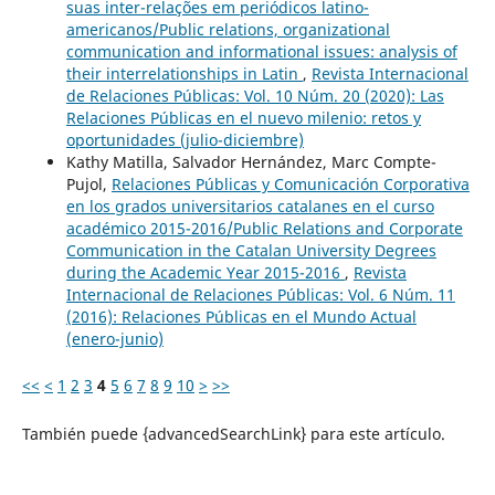
suas inter-relações em periódicos latino-
americanos/Public relations, organizational
communication and informational issues: analysis of
their interrelationships in Latin
,
Revista Internacional
de Relaciones Públicas: Vol. 10 Núm. 20 (2020): Las
Relaciones Públicas en el nuevo milenio: retos y
oportunidades (julio-diciembre)
Kathy Matilla, Salvador Hernández, Marc Compte-
Pujol,
Relaciones Públicas y Comunicación Corporativa
en los grados universitarios catalanes en el curso
académico 2015-2016/Public Relations and Corporate
Communication in the Catalan University Degrees
during the Academic Year 2015-2016
,
Revista
Internacional de Relaciones Públicas: Vol. 6 Núm. 11
(2016): Relaciones Públicas en el Mundo Actual
(enero-junio)
<<
<
1
2
3
4
5
6
7
8
9
10
>
>>
También puede {advancedSearchLink} para este artículo.