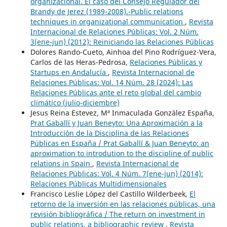
organizacional. El caso del Consejo Regulador del
Brandy de Jerez (1989-2008).-Public relations
techniques in organizational communication
,
Revista
Internacional de Relaciones Públicas: Vol. 2 Núm.
3(ene-jun) (2012): Reiniciando las Relaciones Públicas
Dolores Rando-Cueto, Ainhoa del Pino Rodríguez-Vera,
Carlos de las Heras-Pedrosa,
Relaciones Públicas y
Startups en Andalucía
,
Revista Internacional de
Relaciones Públicas: Vol. 14 Núm. 28 (2024): Las
Relaciones Públicas ante el reto global del cambio
climático (julio-diciembre)
Jesus Reina Estevez, Mª Inmaculada González España,
Prat Gaballí y Juan Beneyto: Una Aproximación a la
Introducción de la Disciplina de las Relaciones
Públicas en España / Prat Gaballí & Juan Beneyto: an
aproximation to introdution to the discipline of public
relations in Spain
,
Revista Internacional de
Relaciones Públicas: Vol. 4 Núm. 7(ene-jun) (2014):
Relaciones Públicas Multidimensionales
Francisco Leslie López del Castillo Wilderbeek,
El
retorno de la inversión en las relaciones públicas, una
revisión bibliográfica / The return on investment in
public relations, a bibliographic review
,
Revista