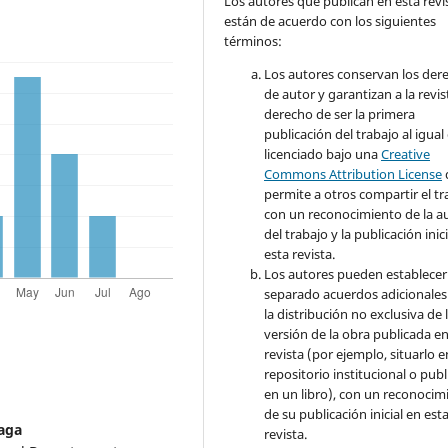
Los autores que publican en esta revi
están de acuerdo con los siguientes
términos:
Los autores conservan los der
de autor y garantizan a la revis
derecho de ser la primera
publicación del trabajo al igual
licenciado bajo una
Creative
Commons Attribution License
permite a otros compartir el tr
con un reconocimiento de la a
del trabajo y la publicación inic
esta revista.
Los autores pueden establecer
separado acuerdos adicionales
la distribución no exclusiva de 
versión de la obra publicada en
revista (por ejemplo, situarlo 
repositorio institucional o publ
en un libro), con un reconocim
de su publicación inicial en est
aga
revista.