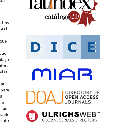
sta
echos
ta el
 que
que
abajo
utoría
ial en
 por
 para
la
 la
en un
icarlo
iento
a