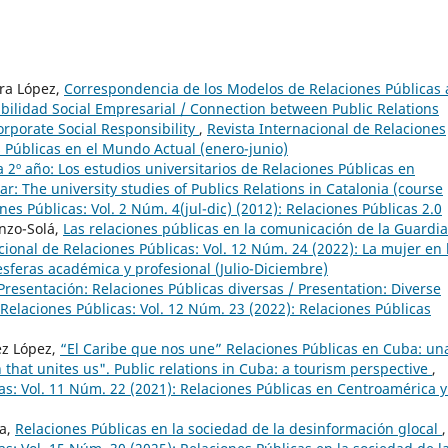
ra López,
Correspondencia de los Modelos de Relaciones Públicas 
abilidad Social Empresarial / Connection between Public Relations
orporate Social Responsibility
,
Revista Internacional de Relaciones
s Públicas en el Mundo Actual (enero-junio)
a 2º año: Los estudios universitarios de Relaciones Públicas en
r: The university studies of Publics Relations in Catalonia (course
nes Públicas: Vol. 2 Núm. 4(jul-dic) (2012): Relaciones Públicas 2.0
enzo-Solá,
Las relaciones públicas en la comunicación de la Guardia
cional de Relaciones Públicas: Vol. 12 Núm. 24 (2022): La mujer en 
esferas académica y profesional (Julio-Diciembre)
Presentación: Relaciones Públicas diversas / Presentation: Diverse
 Relaciones Públicas: Vol. 12 Núm. 23 (2022): Relaciones Públicas
ez López,
“El Caribe que nos une” Relaciones Públicas en Cuba: un
that unites us". Public relations in Cuba: a tourism perspective
,
as: Vol. 11 Núm. 22 (2021): Relaciones Públicas en Centroamérica y
ra,
Relaciones Públicas en la sociedad de la desinformación glocal
,