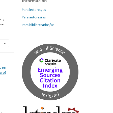
Información
Para lectores/as
Para autores/as
ón /
Para bibliotecarios/as
ones
s en
bre)