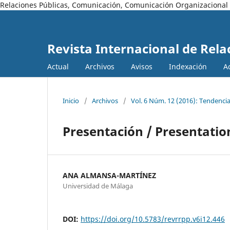
Relaciones Públicas, Comunicación, Comunicación Organizacional
Revista Internacional de Rela
Actual
Archivos
Avisos
Indexación
A
Inicio
/
Archivos
/
Vol. 6 Núm. 12 (2016): Tendencia
Presentación / Presentatio
ANA ALMANSA-MARTÍNEZ
Universidad de Málaga
DOI:
https://doi.org/10.5783/revrrpp.v6i12.446