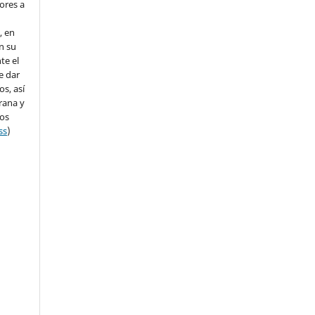
ores a
, en
en su
te el
e dar
s, así
rana y
dos
ss
)