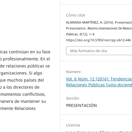
Cómo citar
ALMANSA-MARTÍNEZ, A. (2016). Presentaci
Presentation.
Revista Internacional De Relaci
Públicas
,
6
(12), 1–4.
https://doi.org/10.5783/revrrpp.v6i12.446
Más formatos de cita
licas continúan en su fase
o profesionalmente. En el
de relaciones públicas se
Número
rganizaciones. Si algo
Vol. 6 Núm. 12 (2016): Tendencia
 que muchos países del
Relaciones Públicas (julio-diciem
 a los directores de
 momentos conflictivos,
Sección
 manera de mantener su
PRESENTACIÓN
almente Relaciones
Licencia