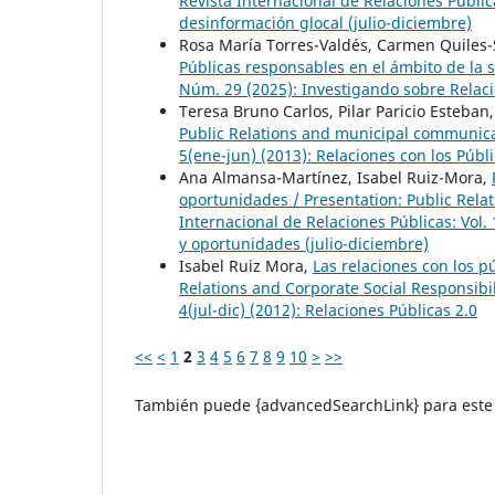
Revista Internacional de Relaciones Públic
desinformación glocal (julio-diciembre)
Rosa María Torres-Valdés, Carmen Quiles-
Públicas responsables en el ámbito de la
Núm. 29 (2025): Investigando sobre Relac
Teresa Bruno Carlos, Pilar Paricio Esteban
Public Relations and municipal communica
5(ene-jun) (2013): Relaciones con los Públ
Ana Almansa-Martínez, Isabel Ruiz-Mora,
oportunidades / Presentation: Public Rela
Internacional de Relaciones Públicas: Vol.
y oportunidades (julio-diciembre)
Isabel Ruiz Mora,
Las relaciones con los p
Relations and Corporate Social Responsibi
4(jul-dic) (2012): Relaciones Públicas 2.0
<<
<
1
2
3
4
5
6
7
8
9
10
>
>>
También puede {advancedSearchLink} para este 