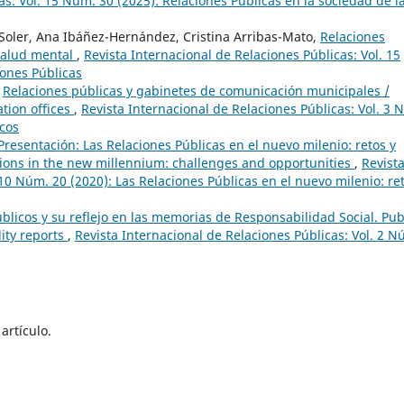
as: Vol. 15 Núm. 30 (2025): Relaciones Públicas en la sociedad de l
Soler, Ana Ibáñez-Hernández, Cristina Arribas-Mato,
Relaciones
 salud mental
,
Revista Internacional de Relaciones Públicas: Vol. 15
iones Públicas
,
Relaciones públicas y gabinetes de comunicación municipales /
tion offices
,
Revista Internacional de Relaciones Públicas: Vol. 3 
icos
Presentación: Las Relaciones Públicas en el nuevo milenio: retos y
tions in the new millennium: challenges and opportunities
,
Revist
 10 Núm. 20 (2020): Las Relaciones Públicas en el nuevo milenio: re
úblicos y su reflejo en las memorias de Responsabilidad Social. Pub
lity reports
,
Revista Internacional de Relaciones Públicas: Vol. 2 N
artículo.