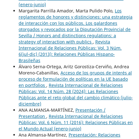
(enero-junio)
Margarita Parrilla Amador, Marta Pulido Polo,
Los
reglamentos de honores y distinciones: una estrategia
de interacción con los públicos. Los galardones
otorgados y revocados por la Diputación Provincial de
Sevilla / Honors and distinctions regulations: a
strategy of interaction with publics
,
Revista
Internacional de Relaciones Públicas: Vol. 3 Núm.
6(jul-dic) (2013): Relaciones Públicas Hispano-
Brasileñas
Álvaro Serna-Ortega, Aritz Gorostiza-Cerviño, Andrea
Moreno-Cabanillas,
Acceso de los grupos de interés al
proceso de formulación de políticas en la UE basado
en portfolios
,
Revista Internacional de Relaciones
Públicas: Vol. 14 Núm. 28 (2024): Las Relaciones
Públicas ante el reto global del cambio climático (julio-
diciembre)
ANA ALMANSA-MARTÍNEZ,
Presentación /
Presentation
,
Revista Internacional de Relaciones
Públicas: Vol. 6 Núm. 11 (2016): Relaciones Públicas en
el Mundo Actual (enero-junio)
Ana Almansa-Martínez,
Presentación: Relaciones