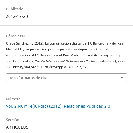
Publicado
2012-12-20
Cómo citar
Olabe Sánchez, F. (2012). La comunicación digital del FC Barcelona y del Real
Madrid CF y su percepción por los periodistas deportivos / Digital
communication of FC Barcelona and Real Madrid CF and its perception by
sports journalists.
Revista Internacional De Relaciones Públicas
,
2
(4(jul-dic), 277–
298. https://doi.org/10.5783/revrrpp.v2i4(jul-dic).125
Más formatos de cita
Número
Vol. 2 Núm. 4(jul-dic) (2012): Relaciones Públicas 2.0
Sección
ARTÍCULOS